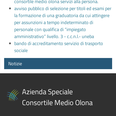
consortile medio olona servizi alla persona.
avviso pubblico di selezione per titoli ed esami per
la formazione di una graduatoria da cui attingere
per assunzioni a tempo indeterminato di
personale con qualifica di “impiegato
amministrativo” livello. 3 - c.c.n.l.- uneba
bando di accreditamento servizio di trasporto
sociale
Notizie
Azienda Speciale
Consortile Medio Olona